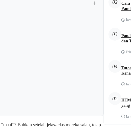
+
02
Cara 
Pand
Jan
03
Pand
dan 
Feb
04
Tuto
Kena
Jan
05
HTML
yang 
Jan
maaf”? Bahkan setelah jelas-jelas mereka salah, tetap