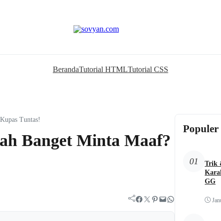
Beranda
Tutorial HTML
Tutorial CSS
 Kupas Tuntas!
Populer
ah Banget Minta Maaf?
01
Trik
Kara
GG
Facebook
Twitter
Pinterest
Mail
WhatsApp
Jan