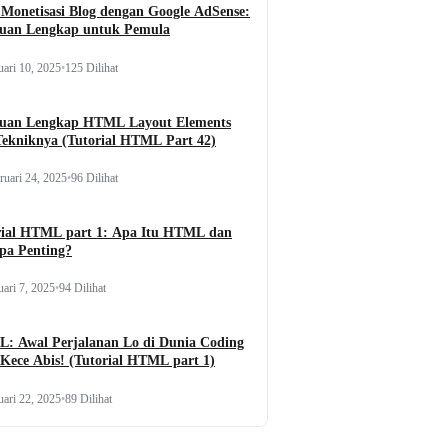
Monetisasi Blog dengan Google AdSense:
uan Lengkap untuk Pemula
uari 10, 2025
•
125 Dilihat
uan Lengkap HTML Layout Elements
Tekniknya (Tutorial HTML Part 42)
ruari 24, 2025
•
96 Dilihat
rial HTML part 1: Apa Itu HTML dan
pa Penting?
uari 7, 2025
•
94 Dilihat
: Awal Perjalanan Lo di Dunia Coding
Kece Abis! (Tutorial HTML part 1)
uari 22, 2025
•
89 Dilihat