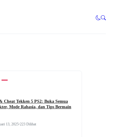
 & Cheat Tekken 5 PS2: Buka Semua
kter, Mode Rahasia, dan Tips Bermain
uari 13, 2025
•
223 Dilihat