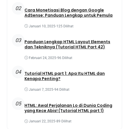
02
Cara Monetisasi Blog dengan Google
AdSense: Panduan Lengkap untuk Pemula
Januari 10, 2025
•
125 Dilihat
03
Panduan Lengkap HTML Layout Elements
dan Tekniknya (Tutorial HTML Part 42)
Februari 24, 2025
•
96 Dilihat
04
Tutorial HTML part 1: Apa Itu HTML dan
Kenapa Penting?
Januari 7, 2025
•
94 Dilihat
05
HTML: Awal Perjalanan Lo di Dunia Coding
yang Kece Abis! (Tutorial HTML part 1)
Januari 22, 2025
•
89 Dilihat