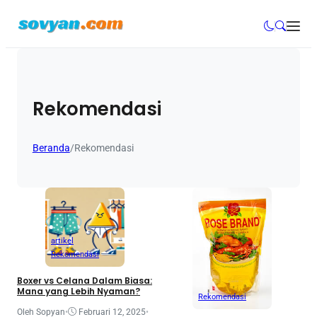
Rekomendasi
Beranda
/
Rekomendasi
artikel
Rekomendasi
Boxer vs Celana Dalam Biasa:
Mana yang Lebih Nyaman?
Rekomendasi
Oleh Sopyan
•
Februari 12, 2025
•