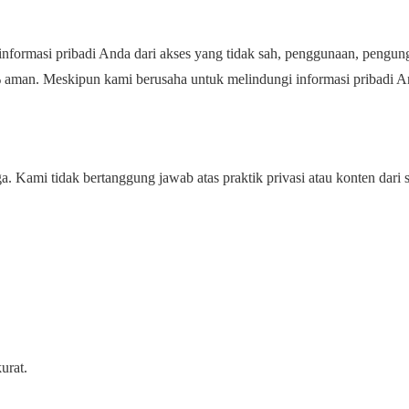
formasi pribadi Anda dari akses yang tidak sah, penggunaan, pengung
% aman. Meskipun kami berusaha untuk melindungi informasi pribadi A
a. Kami tidak bertanggung jawab atas praktik privasi atau konten dar
urat.