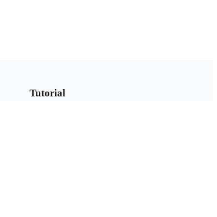
Tutorial
Tutorial HTML
Tutorial CSS
a
mendasi
ng Kami
Kontak
Ketentuan Penggunaan
Kebijakan Data Pribadi