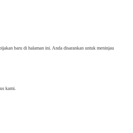
jakan baru di halaman ini. Anda disarankan untuk meninjau
tus kami.