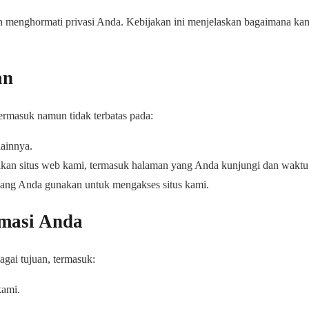
n menghormati privasi Anda. Kebijakan ini menjelaskan bagaimana k
an
rmasuk namun tidak terbatas pada:
lainnya.
an situs web kami, termasuk halaman yang Anda kunjungi dan waktu y
 yang Anda gunakan untuk mengakses situs kami.
masi Anda
ai tujuan, termasuk:
kami.
.