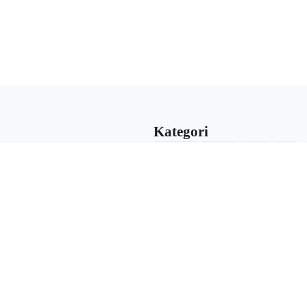
Kategori
Arduino
Artikel
Blog
Css
Elektronika
Game
Google Ads
Handphone
Html
Inpirasi
Jav
JavaScript
Lain-Lain
Pariwisata
Pemrograman
Pendidikan
Reko
Teknologi
Uncategorized
Web
Tenta