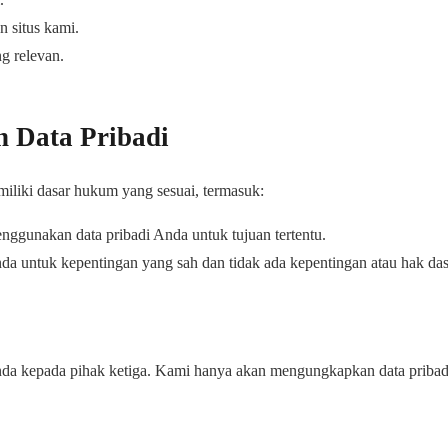
 situs kami.
g relevan.
 Data Pribadi
liki dasar hukum yang sesuai, termasuk:
ggunakan data pribadi Anda untuk tujuan tertentu.
 untuk kepentingan yang sah dan tidak ada kepentingan atau hak das
da kepada pihak ketiga. Kami hanya akan mengungkapkan data pribadi