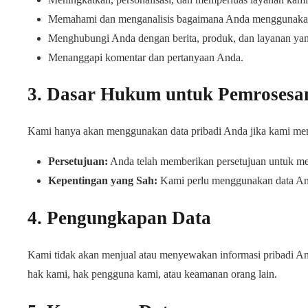
Memahami dan menganalisis bagaimana Anda menggunakan
Menghubungi Anda dengan berita, produk, dan layanan yan
Menanggapi komentar dan pertanyaan Anda.
3. Dasar Hukum untuk Pemrosesan
Kami hanya akan menggunakan data pribadi Anda jika kami memi
Persetujuan:
Anda telah memberikan persetujuan untuk men
Kepentingan yang Sah:
Kami perlu menggunakan data Anda
4. Pengungkapan Data
Kami tidak akan menjual atau menyewakan informasi pribadi An
hak kami, hak pengguna kami, atau keamanan orang lain.