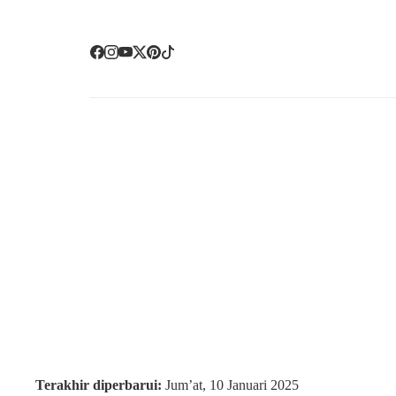
Terakhir diperbarui:
Jum’at, 10 Januari 2025