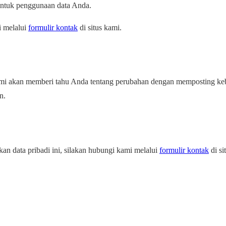
untuk penggunaan data Anda.
i melalui
formulir kontak
di situs kami.
mi akan memberi tahu Anda tentang perubahan dengan memposting kebi
n.
an data pribadi ini, silakan hubungi kami melalui
formulir kontak
di si