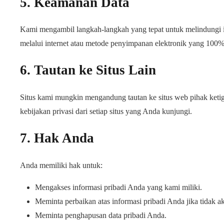
5. Keamanan Data
Kami mengambil langkah-langkah yang tepat untuk melindungi in
melalui internet atau metode penyimpanan elektronik yang 100
6. Tautan ke Situs Lain
Situs kami mungkin mengandung tautan ke situs web pihak ketig
kebijakan privasi dari setiap situs yang Anda kunjungi.
7. Hak Anda
Anda memiliki hak untuk:
Mengakses informasi pribadi Anda yang kami miliki.
Meminta perbaikan atas informasi pribadi Anda jika tidak ak
Meminta penghapusan data pribadi Anda.