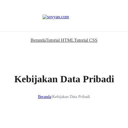
Beranda
Tutorial HTML
Tutorial CSS
Kebijakan Data Pribadi
Beranda
/
Kebijakan Data Pribadi