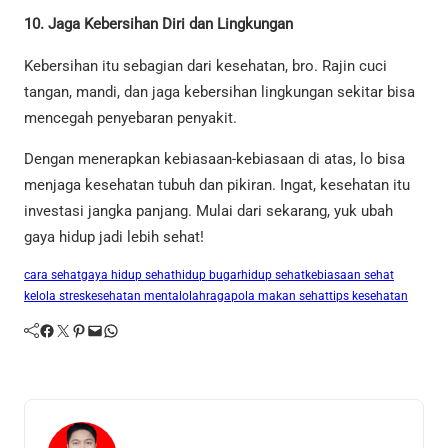
10. Jaga Kebersihan Diri dan Lingkungan
Kebersihan itu sebagian dari kesehatan, bro. Rajin cuci
tangan, mandi, dan jaga kebersihan lingkungan sekitar bisa
mencegah penyebaran penyakit.
Dengan menerapkan kebiasaan-kebiasaan di atas, lo bisa
menjaga kesehatan tubuh dan pikiran. Ingat, kesehatan itu
investasi jangka panjang. Mulai dari sekarang, yuk ubah
gaya hidup jadi lebih sehat!
cara sehat
gaya hidup sehat
hidup bugar
hidup sehat
kebiasaan sehat
kelola stres
kesehatan mental
olahraga
pola makan sehat
tips kesehatan
Facebook
Twitter
Pinterest
Mail
WhatsApp