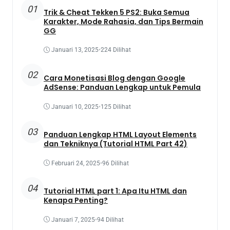
01
Trik & Cheat Tekken 5 PS2: Buka Semua
Karakter, Mode Rahasia, dan Tips Bermain
GG
Januari 13, 2025
•
224 Dilihat
02
Cara Monetisasi Blog dengan Google
AdSense: Panduan Lengkap untuk Pemula
Januari 10, 2025
•
125 Dilihat
03
Panduan Lengkap HTML Layout Elements
dan Tekniknya (Tutorial HTML Part 42)
Februari 24, 2025
•
96 Dilihat
04
Tutorial HTML part 1: Apa Itu HTML dan
Kenapa Penting?
Januari 7, 2025
•
94 Dilihat