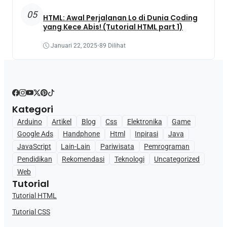
05
HTML: Awal Perjalanan Lo di Dunia Coding
yang Kece Abis! (Tutorial HTML part 1)
Januari 22, 2025
•
89 Dilihat
Kategori
Arduino
Artikel
Blog
Css
Elektronika
Game
Google Ads
Handphone
Html
Inpirasi
Java
JavaScript
Lain-Lain
Pariwisata
Pemrograman
Pendidikan
Rekomendasi
Teknologi
Uncategorized
Web
Tutorial
Tutorial HTML
Tutorial CSS