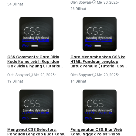
Oleh Sopyan
•
Mei 30, 2025
•
54 Dilihat
26 Dilihat
css
Pemrograman
css
Pemrograman
Web
Web
CSS Comments: Cara Bikin
Cara Menambahkan CSS ke
Kode Kamu Lebih Rapi dan
HTML: Panduan Lengkap
Gak Bikin Bingung (Tutorial
untuk Pemula (Tutorial CSS
CSS Part 5)
Part 4)
Oleh Sopyan
•
Mei 23, 2025
•
Oleh Sopyan
•
Mei 20, 2025
•
19 Dilihat
14 Dilihat
css
Pemrograman
css
Pemrograman
Web
Web
Mengenal CSS Selectors:
Pengenalan CSS: Biar Web
Panduan Lengkap Buat Kamu
Kamu Nggak Polos-Polos