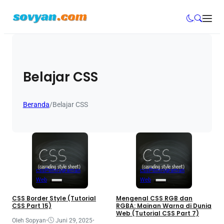
Belajar CSS
Beranda
/
Belajar CSS
css
Pemrograman
css
Pemrograman
Web
Web
CSS Border Style (Tutorial
Mengenal CSS RGB dan
CSS Part 15)
RGBA: Mainan Warna di Dunia
Web (Tutorial CSS Part 7)
Oleh Sopyan
•
Juni 29, 2025
•