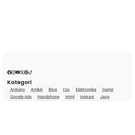
Kategori
Arduino
Artikel
Blog
Css
Elektronika
Game
Google Ads
Handphone
Html
Inpirasi
Java
JavaScript
Lain-Lain
Pariwisata
Pemrograman
Pendidikan
Rekomendasi
Teknologi
Uncategorized
Web
Tutorial
Tutorial HTML