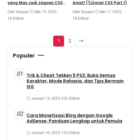
yang Mau Jadi Jagoan CSS
Amat! (Tutorial CSS Part 1)
(Tutorial CSS Part 3)
Oleh Sopyan
•
Mei 19, 2025
•
Oleh Sopyan
•
Mei 17, 2025
•
18 Dilihat
18 Dilihat
1
2
Populer
01
Trik & Cheat Tekken 5 PS2: Buka Semua
Karakter, Mode Rahasia, dan Tips Bermain
GG
Januari 13, 2025
•
226 Dilihat
02
Cara Monetisasi Blog dengan Google
AdSense: Panduan Lengkap untuk Pemula
Januari 10, 2025
•
125 Dilihat