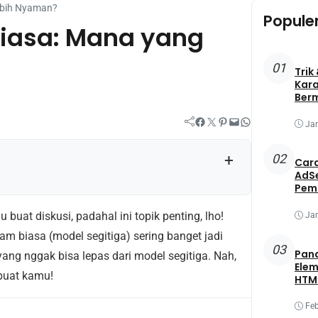
ebih Nyaman?
Popule
Biasa: Mana yang
01
Trik
Kara
Ber
Facebook
Twitter
Pinterest
Mail
WhatsApp
Jan
+
02
Cara
AdS
Pem
uat diskusi, padahal ini topik penting, lho!
Jan
am biasa (model segitiga) sering banget jadi
03
Pan
ang nggak bisa lepas dari model segitiga. Nah,
Elem
 buat kamu!
HTML
Feb