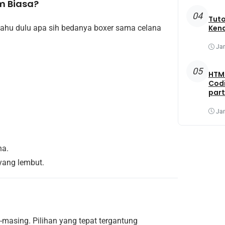
m Biasa?
04
Tuto
Ken
ahu dulu apa sih bedanya boxer sama celana
Jan
05
HTML
Codi
part
Jan
ha.
yang lembut.
masing. Pilihan yang tepat tergantung