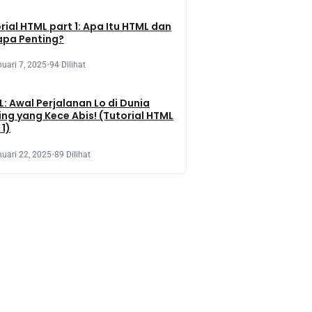
rial HTML part 1: Apa Itu HTML dan
apa Penting?
uari 7, 2025
•
94 Dilihat
: Awal Perjalanan Lo di Dunia
ng yang Kece Abis! (Tutorial HTML
 1)
uari 22, 2025
•
89 Dilihat