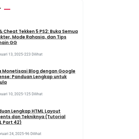
r
 & Cheat Tekken 5 PS2: Buka Semua
kter, Mode Rahasia, dan Tips
main GG
uari 13, 2025
•
223 Dilihat
 Monetisasi Blog dengan Google
ense: Panduan Lengkap untuk
ula
uari 10, 2025
•
125 Dilihat
duan Lengkap HTML Layout
ents dan Tekniknya (Tutorial
 Part 42)
ruari 24, 2025
•
96 Dilihat