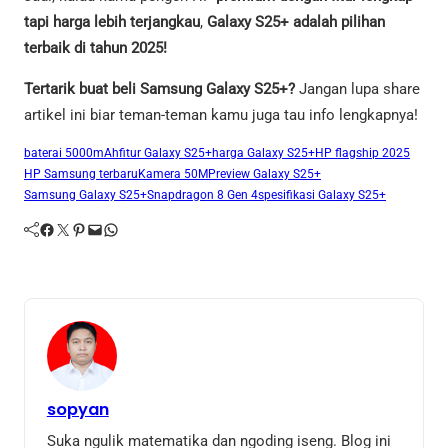
tapi harga lebih terjangkau
,
Galaxy S25+ adalah pilihan
terbaik di tahun 2025!
Tertarik buat beli Samsung Galaxy S25+?
Jangan lupa share
artikel ini biar teman-teman kamu juga tau info lengkapnya!
baterai 5000mAh
fitur Galaxy S25+
harga Galaxy S25+
HP flagship 2025
HP Samsung terbaru
Kamera 50MP
review Galaxy S25+
Samsung Galaxy S25+
Snapdragon 8 Gen 4
spesifikasi Galaxy S25+
Facebook
Twitter
Pinterest
Mail
WhatsApp
sopyan
Suka ngulik matematika dan ngoding iseng. Blog ini