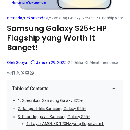
Handphone
Rekomendasi
Beranda
/
Rekomendasi
/
Samsung Galaxy S25+: HP Flagship yang Wor
Samsung Galaxy S25+: HP
Flagship yang Worth It
Banget!
Oleh Sopyan
•
Januari 29, 2025
•
26
Dilihat
•
3 Menit membaca
Facebook
Twitter
Pinterest
Mail
WhatsApp
+
Table of Contents
1. Spesifikasi Samsung Galaxy S25+
2. Tanggal Rilis Samsung Galaxy S25+
3. Fitur Unggulan Samsung Galaxy S25+
1. Layar AMOLED 120Hz yang Super Jernih