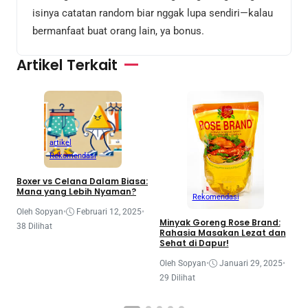
isinya catatan random biar nggak lupa sendiri—kalau
bermanfaat buat orang lain, ya bonus.
Artikel Terkait
artikel
Rekomendasi
Boxer vs Celana Dalam Biasa:
S
Mana yang Lebih Nyaman?
H
Rekomendasi
D
Oleh Sopyan
•
Februari 12, 2025
•
Minyak Goreng Rose Brand:
O
38 Dilihat
Rahasia Masakan Lezat dan
2
Sehat di Dapur!
Oleh Sopyan
•
Januari 29, 2025
•
29 Dilihat