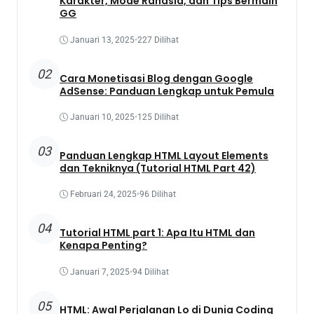
Karakter, Mode Rahasia, dan Tips Bermain
GG
Januari 13, 2025
•
227 Dilihat
02
Cara Monetisasi Blog dengan Google
AdSense: Panduan Lengkap untuk Pemula
Januari 10, 2025
•
125 Dilihat
03
Panduan Lengkap HTML Layout Elements
dan Tekniknya (Tutorial HTML Part 42)
Februari 24, 2025
•
96 Dilihat
04
Tutorial HTML part 1: Apa Itu HTML dan
Kenapa Penting?
Januari 7, 2025
•
94 Dilihat
05
HTML: Awal Perjalanan Lo di Dunia Coding