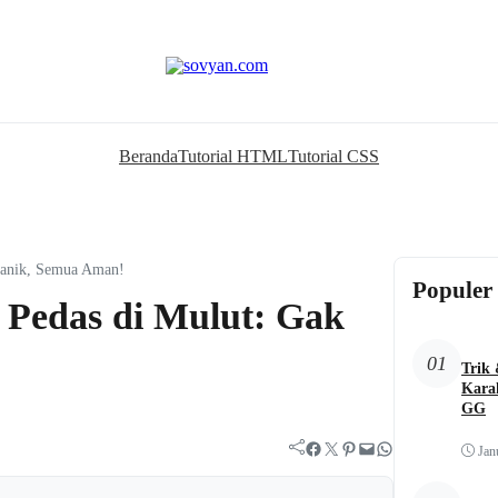
Beranda
Tutorial HTML
Tutorial CSS
Panik, Semua Aman!
Populer
 Pedas di Mulut: Gak
01
Trik
Kara
GG
Facebook
Twitter
Pinterest
Mail
WhatsApp
Jan