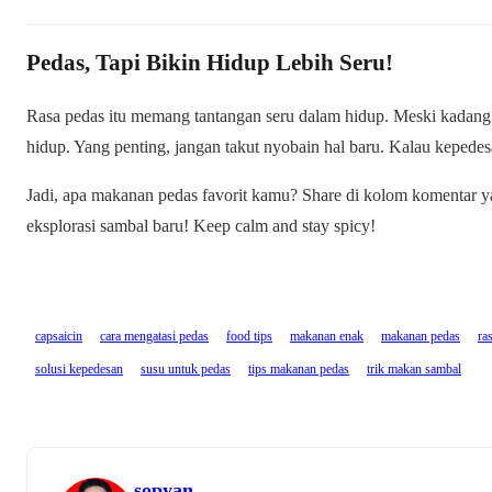
Pedas, Tapi Bikin Hidup Lebih Seru!
Rasa pedas itu memang tantangan seru dalam hidup. Meski kadang b
hidup. Yang penting, jangan takut nyobain hal baru. Kalau kepede
Jadi, apa makanan pedas favorit kamu? Share di kolom komentar ya
eksplorasi sambal baru! Keep calm and stay spicy!
capsaicin
cara mengatasi pedas
food tips
makanan enak
makanan pedas
ra
solusi kepedesan
susu untuk pedas
tips makanan pedas
trik makan sambal
sopyan