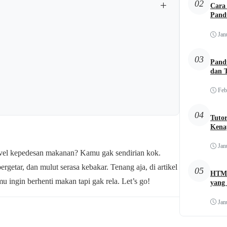
+
02
Cara 
Pand
Jan
03
Pand
dan 
Feb
04
Tuto
Kena
Jan
level kepedesan makanan? Kamu gak sendirian kok.
rgetar, dan mulut serasa kebakar. Tenang aja, di artikel
05
HTML
mu ingin berhenti makan tapi gak rela. Let’s go!
yang 
Jan