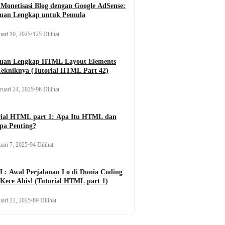
Monetisasi Blog dengan Google AdSense:
uan Lengkap untuk Pemula
uari 10, 2025
•
125 Dilihat
uan Lengkap HTML Layout Elements
Tekniknya (Tutorial HTML Part 42)
ruari 24, 2025
•
96 Dilihat
rial HTML part 1: Apa Itu HTML dan
pa Penting?
uari 7, 2025
•
94 Dilihat
: Awal Perjalanan Lo di Dunia Coding
Kece Abis! (Tutorial HTML part 1)
uari 22, 2025
•
89 Dilihat