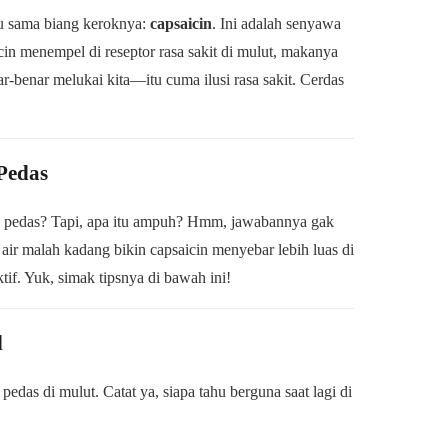
lu sama biang keroknya:
capsaicin
. Ini adalah senyawa
cin menempel di reseptor rasa sakit di mulut, makanya
ar-benar melukai kita—itu cuma ilusi rasa sakit. Cerdas
Pedas
an pedas? Tapi, apa itu ampuh? Hmm, jawabannya gak
m air malah kadang bikin capsaicin menyebar lebih luas di
if. Yuk, simak tipsnya di bawah ini!
l
edas di mulut. Catat ya, siapa tahu berguna saat lagi di