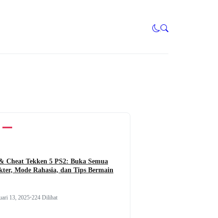
 & Cheat Tekken 5 PS2: Buka Semua
kter, Mode Rahasia, dan Tips Bermain
uari 13, 2025
•
224 Dilihat