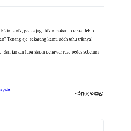
ikin panik, pedas juga bikin makanan terasa lebih
san? Tenang aja, sekarang kamu udah tahu triknya!
, dan jangan lupa siapin penawar rasa pedas sebelum
sa pedas
Facebook
Twitter
Pinterest
Mail
WhatsApp