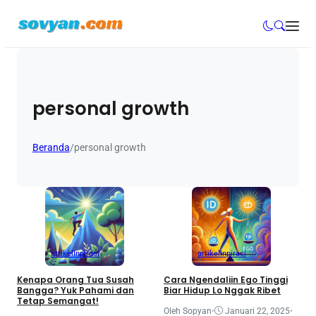
personal growth
Beranda
/
personal growth
artikel
Inpirasi
artikel
Inpirasi
Kenapa Orang Tua Susah
Cara Ngendaliin Ego Tinggi
Bangga? Yuk Pahami dan
Biar Hidup Lo Nggak Ribet
Tetap Semangat!
Oleh Sopyan
•
Januari 22, 2025
•