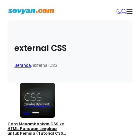
external CSS
Beranda
/
external CSS
css
Pemrograman
Web
Cara Menambahkan CSS ke
HTML: Panduan Lengkap
untuk Pemula (Tutorial CSS
Part 4)