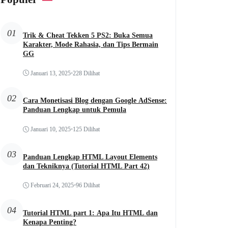
01
Trik & Cheat Tekken 5 PS2: Buka Semua
Karakter, Mode Rahasia, dan Tips Bermain
GG
Januari 13, 2025
•
228 Dilihat
02
Cara Monetisasi Blog dengan Google AdSense:
Panduan Lengkap untuk Pemula
Januari 10, 2025
•
125 Dilihat
03
Panduan Lengkap HTML Layout Elements
dan Tekniknya (Tutorial HTML Part 42)
Februari 24, 2025
•
96 Dilihat
04
Tutorial HTML part 1: Apa Itu HTML dan
Kenapa Penting?