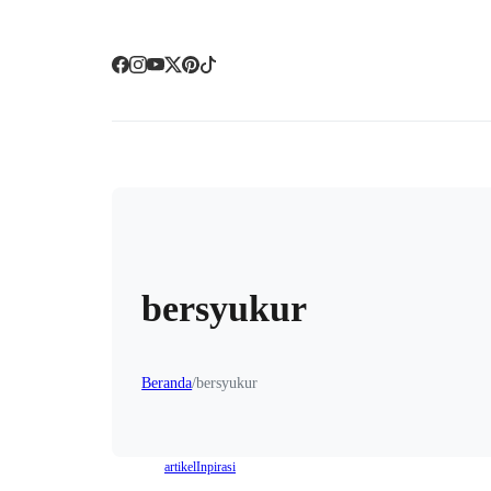
bersyukur
Beranda
/
bersyukur
artikel
Inpirasi