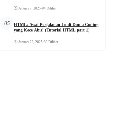
Januari 7, 2025
•
94 Dilihat
05
HTML: Awal Perjalanan Lo di Dunia Coding
yang Kece Abis! (Tutorial HTML part 1)
Januari 22, 2025
•
89 Dilihat