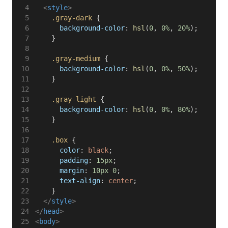
<
style
>
.gray-dark
 {
background-color
: 
hsl
(
0
, 
0%
, 
20%
);
    }
.gray-medium
 {
background-color
: 
hsl
(
0
, 
0%
, 
50%
);
    }
.gray-light
 {
background-color
: 
hsl
(
0
, 
0%
, 
80%
);
    }
.box
 {
color
: 
black
;
padding
: 
15px
;
margin
: 
10px
0
;
text-align
: 
center
;
    }
</
style
>
</
head
>
<
body
>