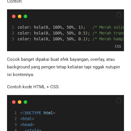
Contoh:
color: hsla(0, 100%, 50%, 1);   
/* Merah solid *
color: hsla(0, 100%, 50%, 0
.5
); 
/* Merah transpa
color: hsla(0, 100%, 50%, 0
.1
); 
/* Merah hampir 
CSS
Cocok banget dipakai buat efek bayangan, overlay, atau
background yang pengen tetap keliatan tapi nggak nutupin
isi kontennya.
Contoh kode HTML + CSS:
<!
DOCTYPE
html
>
<
html
>
<
head
>
<
style
>