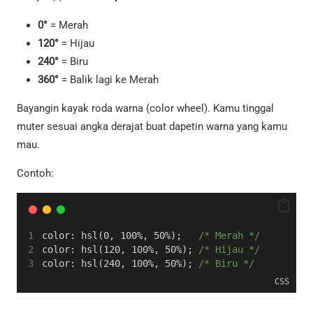
0°
= Merah
120°
= Hijau
240°
= Biru
360°
= Balik lagi ke Merah
Bayangin kayak roda warna (color wheel). Kamu tinggal
muter sesuai angka derajat buat dapetin warna yang kamu
mau.
Contoh:
color: hsl(0, 100%, 50%);   
/* Merah */
color: hsl(120, 100%, 50%); 
/* Hijau */
color: hsl(240, 100%, 50%); 
/* Biru */
CSS