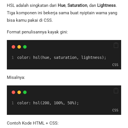
HSL adalah singkatan dari
Hue
,
Saturation
, dan
Lightness
.
Tiga komponen ini bekerja sama buat nyiptain warna yang
bisa kamu pakai di CSS.
Format penulisannya kayak gini:
color: hsl(hue, saturation, lightness);
CSS
Misalnya:
color: hsl(200, 100%, 50%);
CSS
Contoh Kode HTML + CSS: