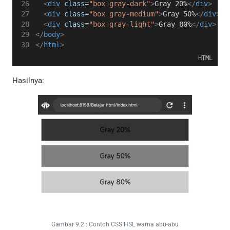
<
div
class
=
"box gray-dark"
>
Gray 20%
</
div
>
<
div
class
=
"box gray-medium"
>
Gray 50%
</
div
>
<
div
class
=
"box gray-light"
>
Gray 80%
</
div
>
</
body
>
</
html
>
HTML
Hasilnya:
Gambar 9.2 : Contoh CSS HSL warna abu-abu