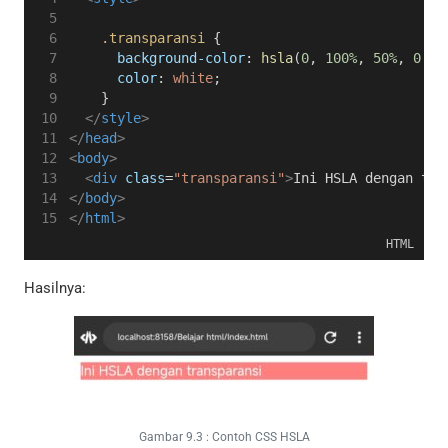
.transparansi
 {
background-color
: 
hsla
(
0
, 
100%
, 
50%
, 
0.5
)
color
: 
white
;
    }
</
style
>
</
head
>
<
body
>
<
div
class
=
"transparansi"
>
Ini HSLA dengan tra
</
body
>
</
html
>
HTML
Hasilnya:
Gambar 9.3 : Contoh CSS HSLA