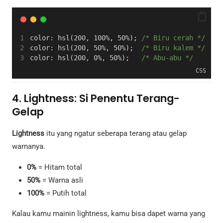
color: hsl(200, 100%, 50%); 
/* Biru cerah */
color: hsl(200, 50%, 50%);  
/* Biru kalem */
color: hsl(200, 0%, 50%);   
/* Abu-abu */
CSS
4. Lightness: Si Penentu Terang-
Gelap
Lightness
itu yang ngatur seberapa terang atau gelap
warnanya.
0%
= Hitam total
50%
= Warna asli
100%
= Putih total
Kalau kamu mainin lightness, kamu bisa dapet warna yang