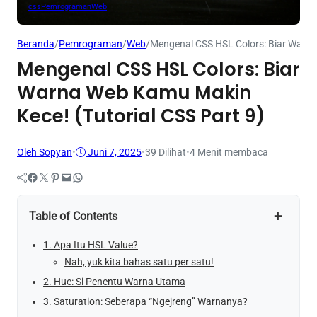
css
Pemrograman
Web
Beranda
/
Pemrograman
/
Web
/
Mengenal CSS HSL Colors: Biar Warna
Mengenal CSS HSL Colors: Biar
Warna Web Kamu Makin
Kece! (Tutorial CSS Part 9)
Oleh Sopyan
•
Juni 7, 2025
•
39
Dilihat
•
4 Menit membaca
Facebook
Twitter
Pinterest
Mail
WhatsApp
+
Table of Contents
1. Apa Itu HSL Value?
Nah, yuk kita bahas satu per satu!
2. Hue: Si Penentu Warna Utama
3. Saturation: Seberapa “Ngejreng” Warnanya?