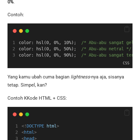
0%
.
Contoh:
color: hsl(0, 0%, 10%);  
/* Abu-abu sangat gelap
color: hsl(0, 0%, 50%);  
/* Abu-abu netral */
color: hsl(0, 0%, 90%);  
/* Abu-abu sangat teran
CSS
Yang kamu ubah cuma bagian
lightness
-nya aja, sisanya
tetap. Simpel, kan?
Contoh KKode HTML + CSS:
<!
DOCTYPE
html
>
<
html
>
<
head
>