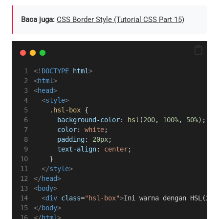
Baca juga:
CSS Border Style (Tutorial CSS Part 15)
<!
DOCTYPE
html
>
<
html
>
<
head
>
<
style
>
.hsl-box
 {
background-color
: 
hsl
(
200
, 
100%
, 
50%
);
color
: 
white
;
padding
: 
20px
;
text-align
: 
center
;
    }
</
style
>
</
head
>
<
body
>
<
div
class
=
"hsl-box"
>
Ini warna dengan HSL(200
</
body
>
</
html
>