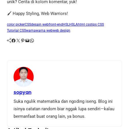
unik? Cerita di kolom komentar, yuk!
🖌️ Happy Styling, Web Warriors!
color picker
CSS
desain web
front-end
HSL
HSLA
html css
tips CSS
Tutorial CSS
warna
warna web
web design
Facebook
Twitter
Pinterest
Mail
WhatsApp
sopyan
Suka ngulik matematika dan ngoding iseng. Blog ini
isinya catatan random biar nggak lupa sendiri—kalau
bermanfaat buat orang lain, ya bonus.