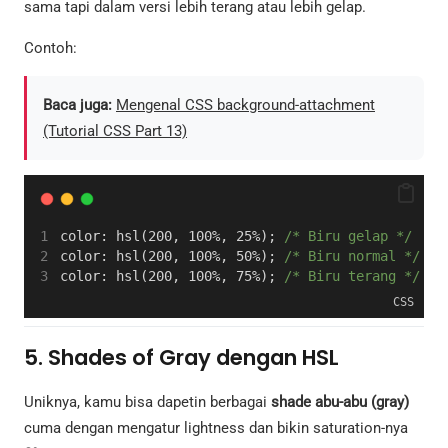
sama tapi dalam versi lebih terang atau lebih gelap.
Contoh:
Baca juga:
Mengenal CSS background-attachment
(Tutorial CSS Part 13)
color: hsl(200, 100%, 25%); 
/* Biru gelap */
color: hsl(200, 100%, 50%); 
/* Biru normal */
color: hsl(200, 100%, 75%); 
/* Biru terang */
CSS
5. Shades of Gray dengan HSL
Uniknya, kamu bisa dapetin berbagai
shade abu-abu (gray)
cuma dengan mengatur lightness dan bikin saturation-nya