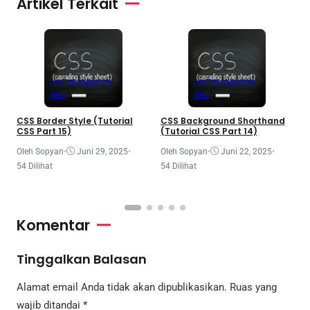
Artikel Terkait
css
Pemrograman
css
Pemrograman
Web
Web
CSS Border Style (Tutorial
CSS Background Shorthand
M
CSS Part 15)
(Tutorial CSS Part 14)
a
P
Oleh Sopyan
•
Juni 29, 2025
•
Oleh Sopyan
•
Juni 22, 2025
•
O
54 Dilihat
54 Dilihat
4
Komentar
Tinggalkan Balasan
Alamat email Anda tidak akan dipublikasikan.
Ruas yang
wajib ditandai
*