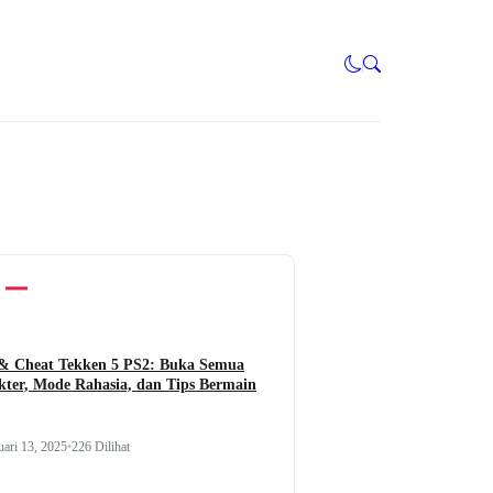
 & Cheat Tekken 5 PS2: Buka Semua
kter, Mode Rahasia, dan Tips Bermain
uari 13, 2025
•
226 Dilihat