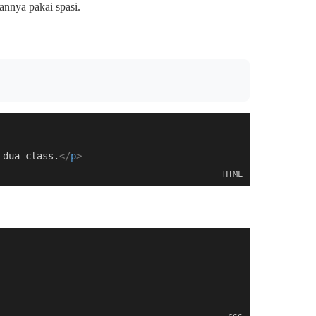
annya pakai spasi.
 dua class.
</
p
>
HTML