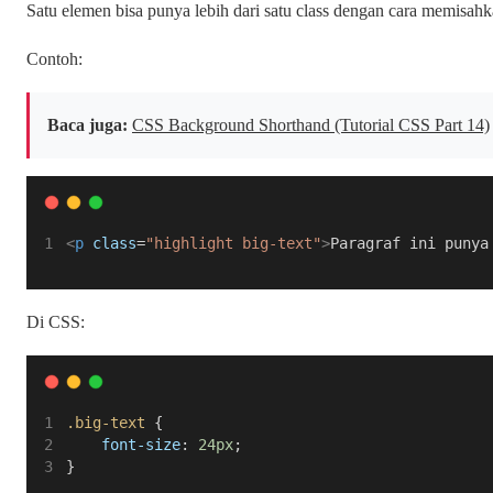
Satu elemen bisa punya lebih dari satu class dengan cara memisahk
Contoh:
Baca juga:
CSS Background Shorthand (Tutorial CSS Part 14)
<
p
class
=
"highlight big-text"
>
Paragraf ini punya
Di CSS:
.big-text
 {
font-size
: 
24px
;
}