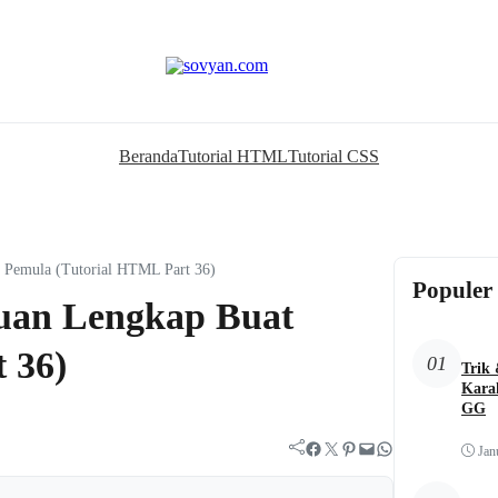
Beranda
Tutorial HTML
Tutorial CSS
t Pemula (Tutorial HTML Part 36)
Populer
duan Lengkap Buat
 36)
01
Trik
Kara
GG
Facebook
Twitter
Pinterest
Mail
WhatsApp
Jan