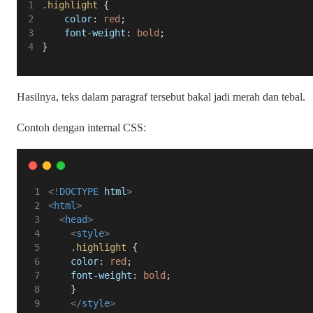
.highlight
 {
color
: 
red
;
font-weight
: 
bold
;
}
Hasilnya, teks dalam paragraf tersebut bakal jadi merah dan tebal.
Contoh dengan internal CSS:
<!
DOCTYPE
html
>
<
html
>
<
head
>
<
style
>
.highlight
 {
color
: 
red
;
font-weight
: 
bold
;
    }
</
style
>