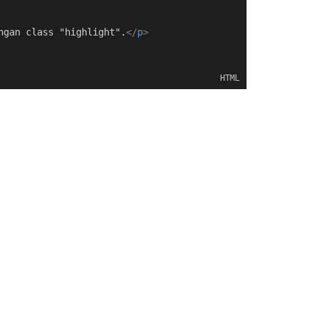
ngan class "highlight".
</
p
>
HTML