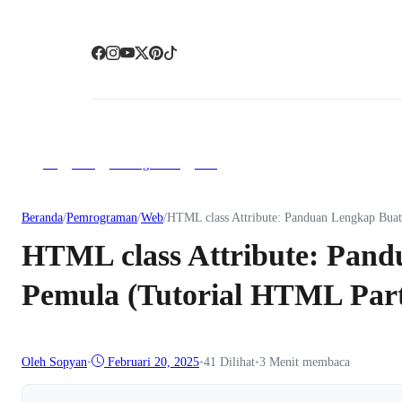
css
html
Pemrograman
Web
Beranda
/
Pemrograman
/
Web
/
HTML class Attribute: Panduan Lengkap Bua
HTML class Attribute: Pan
Pemula (Tutorial HTML Part
Oleh Sopyan
•
Februari 20, 2025
•
41
Dilihat
•
3 Menit membaca