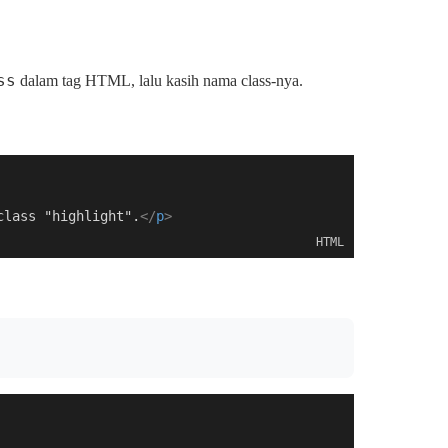
ss
dalam tag HTML, lalu kasih nama class-nya.
class "highlight".
</
p
>
HTML