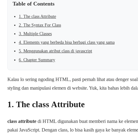
Table of Contents
1. The class Attribute
2. The Syntax For Class
3. Multiple Classes
4. Elements yang berbeda bisa berbagi class yang sama
5. Menggunakan atribut class di javascript
6. Chapter Summary
Kalau lo sering ngoding HTML, pasti pernah lihat atau denger soa
styling dan manipulasi elemen di website. Yuk, kita bahas lebih da
1. The class Attribute
class attribute
di HTML digunakan buat memberi nama ke elemen b
pakai JavaScript. Dengan class, lo bisa kasih gaya ke banyak elemen