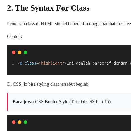
2. The Syntax For Class
cla
Penulisan class di HTML simpel banget. Lo tinggal tambahin
Contoh:
<
p
class
=
"highlight"
>
Ini adalah paragraf dengan 
Di CSS, lo bisa styling class tersebut begini:
Baca juga:
CSS Border Style (Tutorial CSS Part 15)