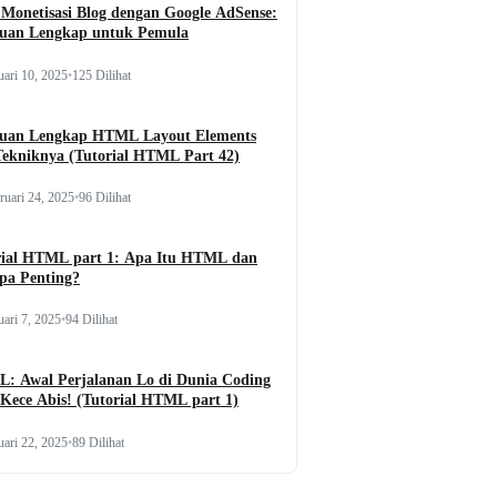
Monetisasi Blog dengan Google AdSense:
uan Lengkap untuk Pemula
uari 10, 2025
•
125 Dilihat
uan Lengkap HTML Layout Elements
Tekniknya (Tutorial HTML Part 42)
ruari 24, 2025
•
96 Dilihat
rial HTML part 1: Apa Itu HTML dan
pa Penting?
uari 7, 2025
•
94 Dilihat
: Awal Perjalanan Lo di Dunia Coding
Kece Abis! (Tutorial HTML part 1)
uari 22, 2025
•
89 Dilihat