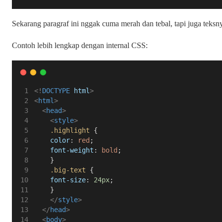
Sekarang paragraf ini nggak cuma merah dan tebal, tapi juga teksny
Contoh lebih lengkap dengan internal CSS:
<!
DOCTYPE
html
>
<
html
>
<
head
>
<
style
>
.highlight
 {
color
: 
red
;
font-weight
: 
bold
;
    }
.big-text
 {
font-size
: 
24px
;
    }
</
style
>
</
head
>
<
body
>