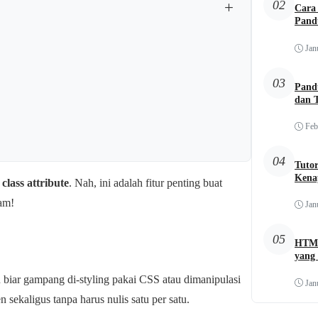
+
02
Cara 
Pand
Jan
03
Pand
dan 
Feb
04
Tuto
Kena
l
class attribute
. Nah, ini adalah fitur penting buat
lam!
Jan
05
HTML
yang 
iar gampang di-styling pakai CSS atau dimanipulasi
Jan
 sekaligus tanpa harus nulis satu per satu.