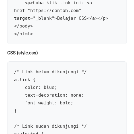
    <p>Coba klik link ini: <a 
href="https://contoh.com" 
target="_blank">Belajar CSS</a></p>

</body>

CSS (style.css)
/* Link belum dikunjungi */

a:link {

    color: blue;

    text-decoration: none;

    font-weight: bold;

}

/* Link sudah dikunjungi */
