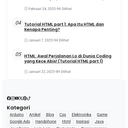
Februari 24, 2025
•
96 Dilihat
04
Tutorial HTML part 1: Apa Itu HTML dan
Kenapa Penting?
Januari 7, 2025
•
94 Dilihat
05
HTML: Awal Perjalanan Lo di Dunia Coding
yang Kece Abis! (Tutorial HTML part 1)
Januari 22, 2025
•
89 Dilihat
Kategori
Arduino
Artikel
Blog
Css
Elektronika
Game
Google Ads
Handphone
Html
Inpirasi
Java