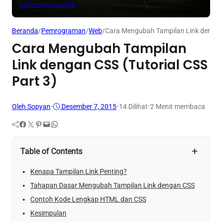
css
Pemrograman
Web
Beranda
/
Pemrograman
/
Web
/
Cara Mengubah Tampilan Link dengan 
Cara Mengubah Tampilan
Link dengan CSS (Tutorial CSS
Part 3)
Oleh Sopyan
•
Desember 7, 2015
•
14
Dilihat
•
2 Menit membaca
Facebook
Twitter
Pinterest
Mail
WhatsApp
+
Table of Contents
Kenapa Tampilan Link Penting?
Tahapan Dasar Mengubah Tampilan Link dengan CSS
Contoh Kode Lengkap HTML dan CSS
Kesimpulan