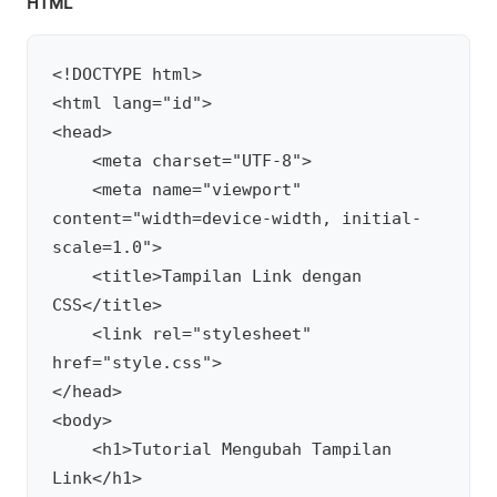
HTML
<!DOCTYPE html>

<html lang="id">

<head>

    <meta charset="UTF-8">

    <meta name="viewport" 
content="width=device-width, initial-
scale=1.0">

    <title>Tampilan Link dengan 
CSS</title>

    <link rel="stylesheet" 
href="style.css">

</head>

<body>

    <h1>Tutorial Mengubah Tampilan 
Link</h1>
