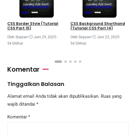
css
Pemrograman
css
Pemrograman
Web
Web
CSS Border Style (Tutorial
CSS Background Shorthand
M
CSS Part 15)
(Tutorial CSS Part 14)
a
P
Oleh Sopyan
•
Juni 29, 2025
•
Oleh Sopyan
•
Juni 22, 2025
•
O
54 Dilihat
54 Dilihat
4
Komentar
Tinggalkan Balasan
Alamat email Anda tidak akan dipublikasikan.
Ruas yang
wajib ditandai
*
Komentar
*