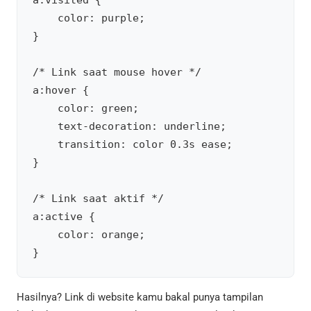
a:visited {

    color: purple;

}

/* Link saat mouse hover */

a:hover {

    color: green;

    text-decoration: underline;

    transition: color 0.3s ease;

}

/* Link saat aktif */

a:active {

    color: orange;

Hasilnya? Link di website kamu bakal punya tampilan