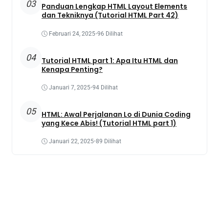
03
Panduan Lengkap HTML Layout Elements
dan Tekniknya (Tutorial HTML Part 42)
Februari 24, 2025
•
96 Dilihat
04
Tutorial HTML part 1: Apa Itu HTML dan
Kenapa Penting?
Januari 7, 2025
•
94 Dilihat
05
HTML: Awal Perjalanan Lo di Dunia Coding
yang Kece Abis! (Tutorial HTML part 1)
Januari 22, 2025
•
89 Dilihat