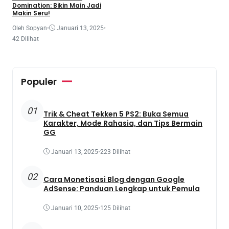
Domination: Bikin Main Jadi
Makin Seru!
Oleh Sopyan
•
Januari 13, 2025
•
42 Dilihat
Populer
01
Trik & Cheat Tekken 5 PS2: Buka Semua
Karakter, Mode Rahasia, dan Tips Bermain
GG
Januari 13, 2025
•
223 Dilihat
02
Cara Monetisasi Blog dengan Google
AdSense: Panduan Lengkap untuk Pemula
Januari 10, 2025
•
125 Dilihat