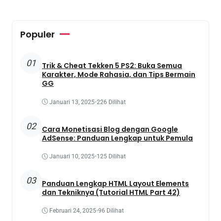
Populer
01
Trik & Cheat Tekken 5 PS2: Buka Semua
Karakter, Mode Rahasia, dan Tips Bermain
GG
Januari 13, 2025
•
226 Dilihat
02
Cara Monetisasi Blog dengan Google
AdSense: Panduan Lengkap untuk Pemula
Januari 10, 2025
•
125 Dilihat
03
Panduan Lengkap HTML Layout Elements
dan Tekniknya (Tutorial HTML Part 42)
Februari 24, 2025
•
96 Dilihat