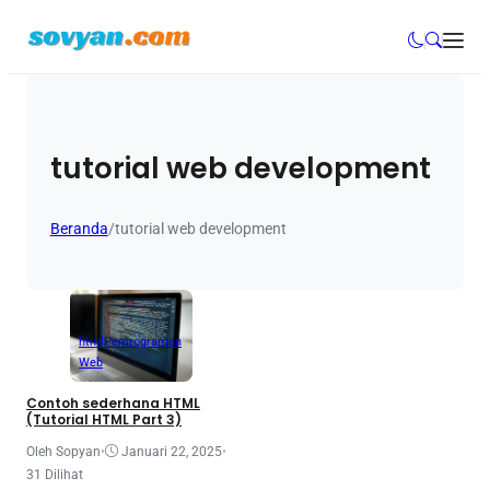
tutorial web development
Beranda
/
tutorial web development
html
Pemrograman
Web
Contoh sederhana HTML
(Tutorial HTML Part 3)
Oleh Sopyan
•
Januari 22, 2025
•
31 Dilihat