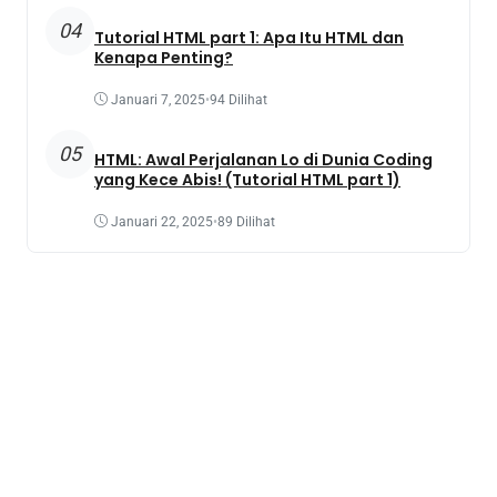
04
Tutorial HTML part 1: Apa Itu HTML dan
Kenapa Penting?
Januari 7, 2025
•
94 Dilihat
05
HTML: Awal Perjalanan Lo di Dunia Coding
yang Kece Abis! (Tutorial HTML part 1)
Januari 22, 2025
•
89 Dilihat