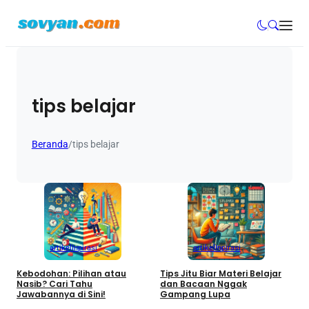
tips belajar
Beranda
/
tips belajar
artikel
Inpirasi
artikel
Inpirasi
Kebodohan: Pilihan atau
Tips Jitu Biar Materi Belajar
Nasib? Cari Tahu
dan Bacaan Nggak
Jawabannya di Sini!
Gampang Lupa