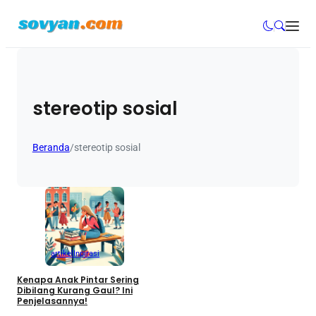
stereotip sosial
Beranda
/
stereotip sosial
artikel
Inpirasi
Kenapa Anak Pintar Sering
Dibilang Kurang Gaul? Ini
Penjelasannya!