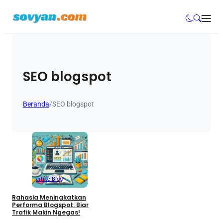
SEO blogspot
Beranda
/
SEO blogspot
artikel
Blog
Rahasia Meningkatkan
Performa Blogspot: Biar
Trafik Makin Ngegas!