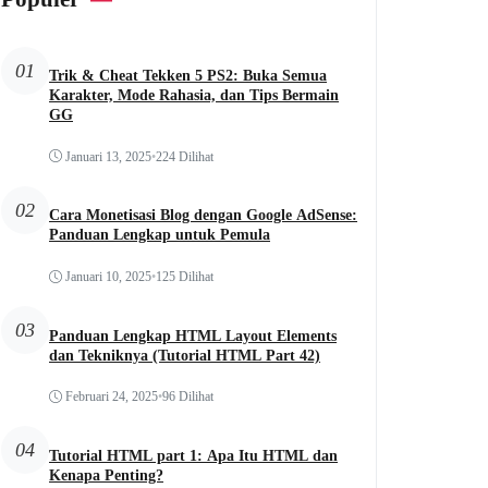
01
Trik & Cheat Tekken 5 PS2: Buka Semua
Karakter, Mode Rahasia, dan Tips Bermain
GG
Januari 13, 2025
•
224 Dilihat
02
Cara Monetisasi Blog dengan Google AdSense:
Panduan Lengkap untuk Pemula
Januari 10, 2025
•
125 Dilihat
03
Panduan Lengkap HTML Layout Elements
dan Tekniknya (Tutorial HTML Part 42)
Februari 24, 2025
•
96 Dilihat
04
Tutorial HTML part 1: Apa Itu HTML dan
Kenapa Penting?