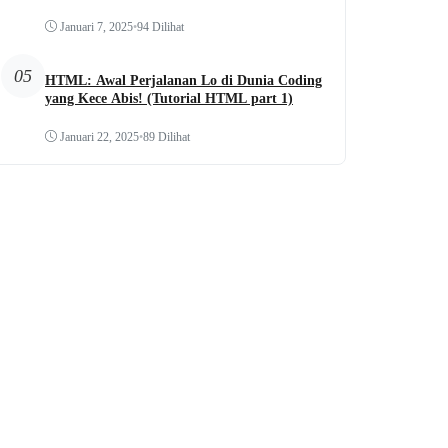
Januari 7, 2025
•
94 Dilihat
05
HTML: Awal Perjalanan Lo di Dunia Coding
yang Kece Abis! (Tutorial HTML part 1)
Januari 22, 2025
•
89 Dilihat