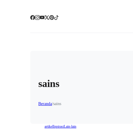
sains
Beranda
/
sains
artikel
Inpirasi
Lain-lain