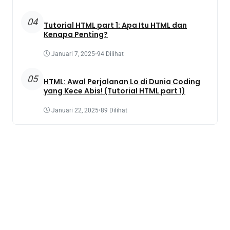
04
Tutorial HTML part 1: Apa Itu HTML dan
Kenapa Penting?
Januari 7, 2025
•
94 Dilihat
05
HTML: Awal Perjalanan Lo di Dunia Coding
yang Kece Abis! (Tutorial HTML part 1)
Januari 22, 2025
•
89 Dilihat