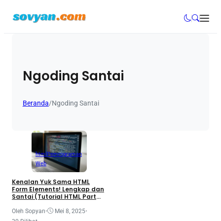
Ngoding Santai
Beranda
/
Ngoding Santai
html
Pemrograman
Web
Kenalan Yuk Sama HTML
Form Elements! Lengkap dan
Santai (Tutorial HTML Part
55)
Oleh Sopyan
•
Mei 8, 2025
•