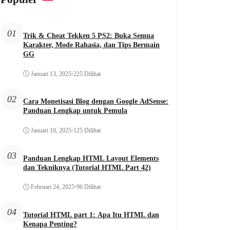
01
Trik & Cheat Tekken 5 PS2: Buka Semua
Karakter, Mode Rahasia, dan Tips Bermain
GG
Januari 13, 2025
•
225 Dilihat
02
Cara Monetisasi Blog dengan Google AdSense:
Panduan Lengkap untuk Pemula
Januari 10, 2025
•
125 Dilihat
03
Panduan Lengkap HTML Layout Elements
dan Tekniknya (Tutorial HTML Part 42)
Februari 24, 2025
•
96 Dilihat
04
Tutorial HTML part 1: Apa Itu HTML dan
Kenapa Penting?