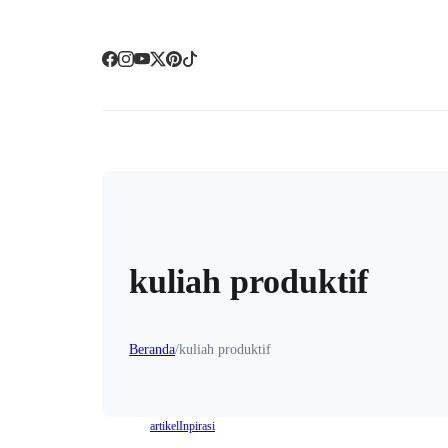
kuliah produktif
Beranda
/
kuliah produktif
artikel
Inpirasi