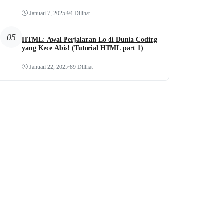
Januari 7, 2025
•
94 Dilihat
05
HTML: Awal Perjalanan Lo di Dunia Coding
yang Kece Abis! (Tutorial HTML part 1)
Januari 22, 2025
•
89 Dilihat