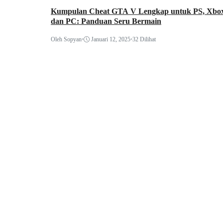
Kumpulan Cheat GTA V Lengkap untuk PS, Xbox
dan PC: Panduan Seru Bermain
Oleh Sopyan
•
Januari 12, 2025
•
32 Dilihat