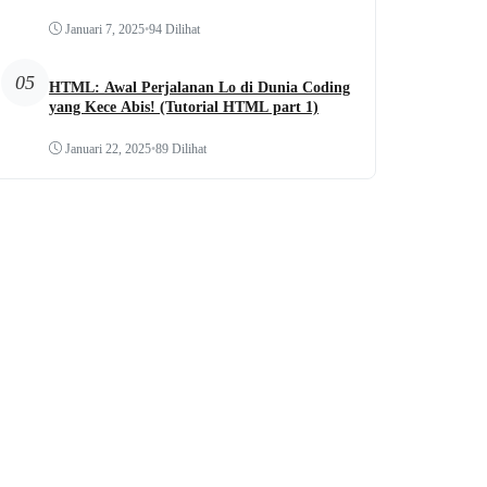
Januari 7, 2025
•
94 Dilihat
05
HTML: Awal Perjalanan Lo di Dunia Coding
yang Kece Abis! (Tutorial HTML part 1)
Januari 22, 2025
•
89 Dilihat