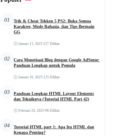
01
Trik & Cheat Tekken 5 PS2: Buka Semua
Karakter, Mode Rahasia, dan Tips Bermain
GG
Januari 13, 2025
•
227 Dilihat
02
Cara Monetisasi Blog dengan Google AdSense:
Panduan Lengkap untuk Pemula
Januari 10, 2025
•
125 Dilihat
03
Panduan Lengkap HTML Layout Elements
dan Tekniknya (Tutorial HTML Part 42)
Februari 24, 2025
•
96 Dilihat
04
Tutorial HTML part 1: Apa Itu HTML dan
Kenapa Penting?