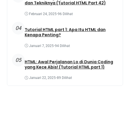
dan Tekniknya (Tutorial HTML Part 42)
Februari 24, 2025
•
96 Dilihat
04
Tutorial HTML part 1: Apa Itu HTML dan
Kenapa Penting?
Januari 7, 2025
•
94 Dilihat
05
HTML: Awal Perjalanan Lo di Dunia Coding
yang Kece Abis! (Tutorial HTML part 1)
Januari 22, 2025
•
89 Dilihat