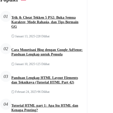
01
Trik & Cheat Tekken 5 PS2: Buka Semua
Karakter, Mode Rahasia, dan Tips Bermain
GG
Januari 13, 2025
•
228 Dilihat
02
Cara Monetisasi Blog dengan Google AdSense:
Panduan Lengkap untuk Pemula
Januari 10, 2025
•
125 Dilihat
03
Panduan Lengkap HTML Layout Elements
dan Tekniknya (Tutorial HTML Part 42)
Februari 24, 2025
•
96 Dilihat
04
Tutorial HTML part 1: Apa Itu HTML dan
Kenapa Penting?