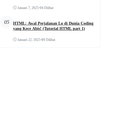
Januari 7, 2025
•
94 Dilihat
05
HTML: Awal Perjalanan Lo di Dunia Coding
yang Kece Abis! (Tutorial HTML part 1)
Januari 22, 2025
•
89 Dilihat