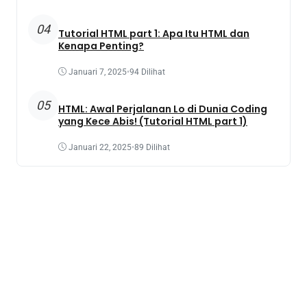
04
Tutorial HTML part 1: Apa Itu HTML dan
Kenapa Penting?
Januari 7, 2025
•
94 Dilihat
05
HTML: Awal Perjalanan Lo di Dunia Coding
yang Kece Abis! (Tutorial HTML part 1)
Januari 22, 2025
•
89 Dilihat