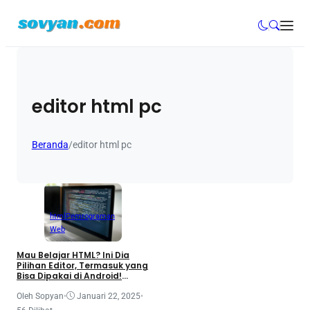
editor html pc
Beranda
/
editor html pc
html
Pemrograman
Web
Mau Belajar HTML? Ini Dia
Pilihan Editor, Termasuk yang
Bisa Dipakai di Android!
(tutorial HTML Part 2)
Oleh Sopyan
•
Januari 22, 2025
•