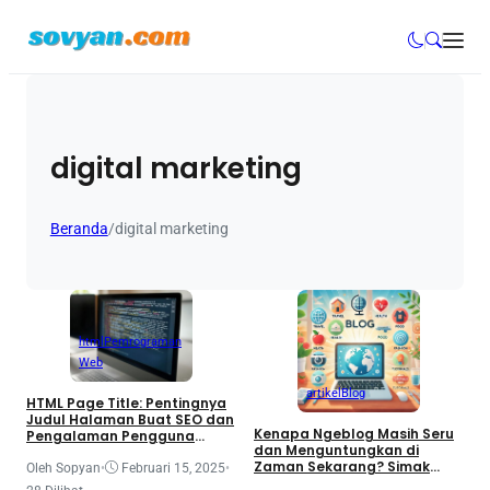
digital marketing
Beranda
/
digital marketing
html
Pemrograman
Web
artikel
Blog
HTML Page Title: Pentingnya
Judul Halaman Buat SEO dan
Kenapa Ngeblog Masih Seru
Pengalaman Pengguna
dan Menguntungkan di
(Tutorial HTML Part 22)
Zaman Sekarang? Simak
Oleh Sopyan
•
Februari 15, 2025
•
Alasannya!