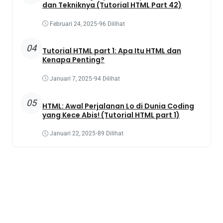
dan Tekniknya (Tutorial HTML Part 42)
Februari 24, 2025
•
96 Dilihat
04
Tutorial HTML part 1: Apa Itu HTML dan
Kenapa Penting?
Januari 7, 2025
•
94 Dilihat
05
HTML: Awal Perjalanan Lo di Dunia Coding
yang Kece Abis! (Tutorial HTML part 1)
Januari 22, 2025
•
89 Dilihat