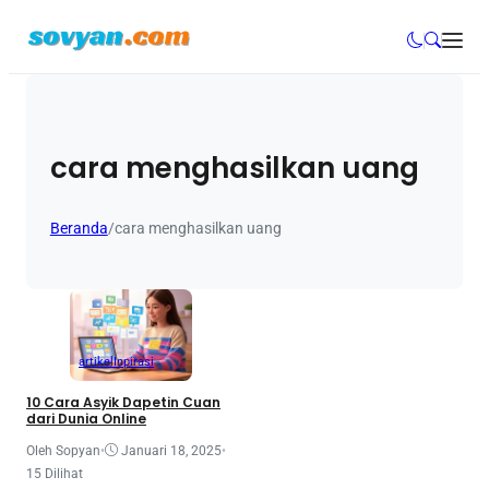
cara menghasilkan uang
Beranda
/
cara menghasilkan uang
artikel
Inpirasi
10 Cara Asyik Dapetin Cuan
dari Dunia Online
Oleh Sopyan
•
Januari 18, 2025
•
15 Dilihat