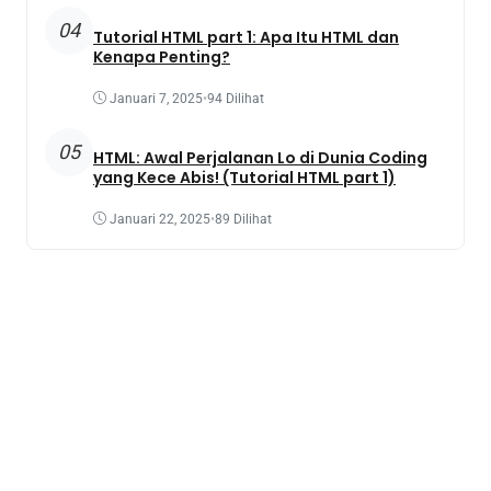
04
Tutorial HTML part 1: Apa Itu HTML dan
Kenapa Penting?
Januari 7, 2025
•
94 Dilihat
05
HTML: Awal Perjalanan Lo di Dunia Coding
yang Kece Abis! (Tutorial HTML part 1)
Januari 22, 2025
•
89 Dilihat