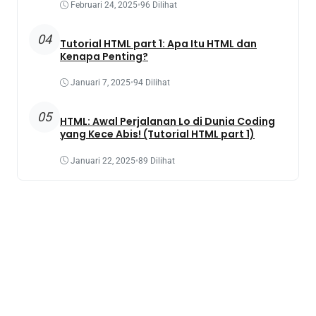
Februari 24, 2025
•
96 Dilihat
04
Tutorial HTML part 1: Apa Itu HTML dan
Kenapa Penting?
Januari 7, 2025
•
94 Dilihat
05
HTML: Awal Perjalanan Lo di Dunia Coding
yang Kece Abis! (Tutorial HTML part 1)
Januari 22, 2025
•
89 Dilihat