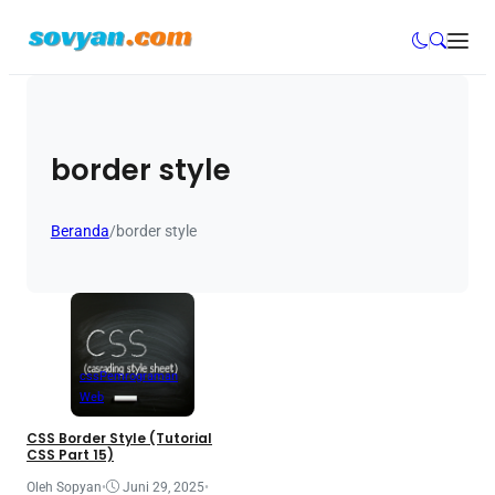
border style
Beranda
/
border style
css
Pemrograman
Web
CSS Border Style (Tutorial
CSS Part 15)
Oleh Sopyan
•
Juni 29, 2025
•