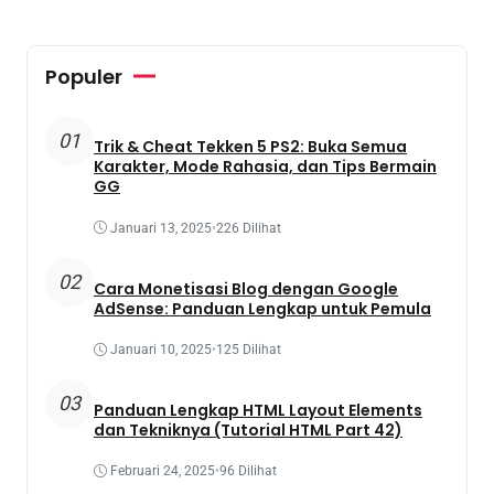
Populer
01
Trik & Cheat Tekken 5 PS2: Buka Semua
Karakter, Mode Rahasia, dan Tips Bermain
GG
Januari 13, 2025
•
226 Dilihat
02
Cara Monetisasi Blog dengan Google
AdSense: Panduan Lengkap untuk Pemula
Januari 10, 2025
•
125 Dilihat
03
Panduan Lengkap HTML Layout Elements
dan Tekniknya (Tutorial HTML Part 42)
Februari 24, 2025
•
96 Dilihat