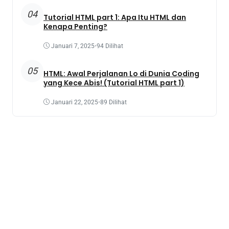
04
Tutorial HTML part 1: Apa Itu HTML dan
Kenapa Penting?
Januari 7, 2025
•
94 Dilihat
05
HTML: Awal Perjalanan Lo di Dunia Coding
yang Kece Abis! (Tutorial HTML part 1)
Januari 22, 2025
•
89 Dilihat