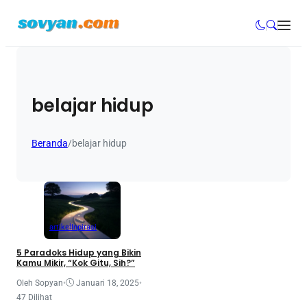
belajar hidup
Beranda
/
belajar hidup
artikel
Inpirasi
5 Paradoks Hidup yang Bikin
Kamu Mikir, “Kok Gitu, Sih?”
Oleh Sopyan
•
Januari 18, 2025
•
47 Dilihat