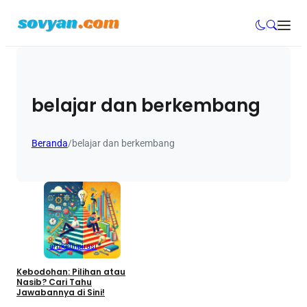
belajar dan berkembang
Beranda
/
belajar dan berkembang
artikel
Inpirasi
Kebodohan: Pilihan atau
Nasib? Cari Tahu
Jawabannya di Sini!