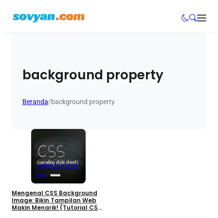
background property
Beranda
/
background property
css
Pemrograman
Web
Mengenal CSS Background
Image: Bikin Tampilan Web
Makin Menarik! (Tutorial CSS
Part 11)