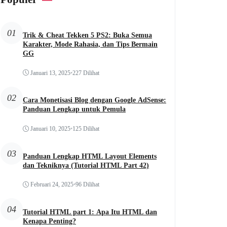
01
Trik & Cheat Tekken 5 PS2: Buka Semua
Karakter, Mode Rahasia, dan Tips Bermain
GG
Januari 13, 2025
•
227 Dilihat
02
Cara Monetisasi Blog dengan Google AdSense:
Panduan Lengkap untuk Pemula
Januari 10, 2025
•
125 Dilihat
03
Panduan Lengkap HTML Layout Elements
dan Tekniknya (Tutorial HTML Part 42)
Februari 24, 2025
•
96 Dilihat
04
Tutorial HTML part 1: Apa Itu HTML dan
Kenapa Penting?