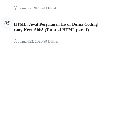
Januari 7, 2025
•
94 Dilihat
05
HTML: Awal Perjalanan Lo di Dunia Coding
yang Kece Abis! (Tutorial HTML part 1)
Januari 22, 2025
•
89 Dilihat