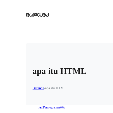
apa itu HTML
Beranda
/
apa itu HTML
html
Pemrograman
Web