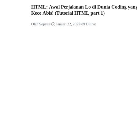
HTML: Awal Perjalanan Lo di Dunia Coding yan
Kece Abis! (Tutorial HTML part 1)
Oleh Sopyan
•
Januari 22, 2025
•
89 Dilihat